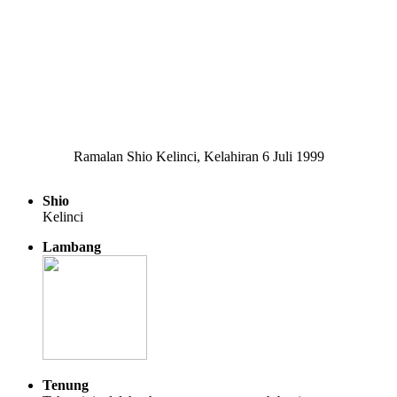
Ramalan Shio Kelinci, Kelahiran 6 Juli 1999
Shio
Kelinci
Lambang
Tenung