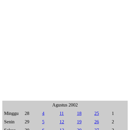
Agustus 2002
Minggu
28
4
11
18
25
1
Senin
29
5
12
19
26
2