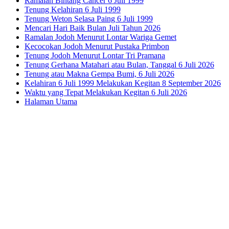
Ramalan Bintang Cancer 6 Juli 1999
Tenung Kelahiran 6 Juli 1999
Tenung Weton Selasa Paing 6 Juli 1999
Mencari Hari Baik Bulan Juli Tahun 2026
Ramalan Jodoh Menurut Lontar Wariga Gemet
Kecocokan Jodoh Menurut Pustaka Primbon
Tenung Jodoh Menurut Lontar Tri Pramana
Tenung Gerhana Matahari atau Bulan, Tanggal 6 Juli 2026
Tenung atau Makna Gempa Bumi, 6 Juli 2026
Kelahiran 6 Juli 1999 Melakukan Kegitan 8 September 2026
Waktu yang Tepat Melakukan Kegitan 6 Juli 2026
Halaman Utama