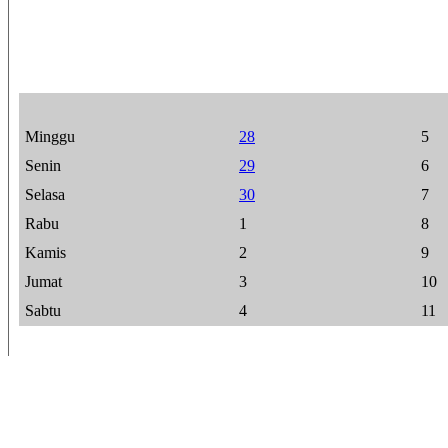
Minggu
28
5
Senin
29
6
Selasa
30
7
Rabu
1
8
Kamis
2
9
Jumat
3
10
Sabtu
4
11