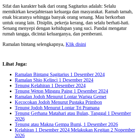
Sifat dan karakter baik dari orang Sagitarius adalah: Selalu
memikirkan kesejahteraan keluarga dan masyarakat. Ramah tamah,
enak bicaranya sehingga banyak orang senang. Mau berkorban
untuk orang lain. Disiplin, pekerja kerang, dan selalu berhati-hati.
Senang menyepi dengan kehidupan yang suci. Pandai mengatur
rumah tangga, dicintai keluarganya, dan pemberani.
Ramalan bintang selengkapnya,
Klik disini
Lihat Juga:
Ramalan Bintang Sagitarius 1 Desember 2024
Ramalan Shio Kelinci 1 Desember 2024
Tenung Kelahiran 1 Desember 2024
Tenung Weton Minggu Paing 1 Desember 2024
Ramalan Jodoh Menurut Lontar Wariga Gemet
Kecocokan Jodoh Menurut Pustaka Primbon
Tenung Jodoh Menurut Lontar Tri Pramana
Tenung Gerhana Matahari atau Bulan, Tanggal 1 Desember
2026
Tenung atau Makna Gempa Bumi, 1 Desember 2026
Kelahiran 1 Desember 2024 Melakukan Kegitan 2 Nopember
2026