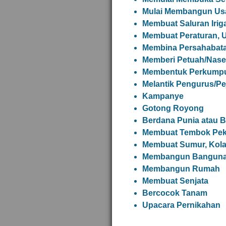
Mulai Membangun Us
Membuat Saluran Irig
Membuat Peraturan,
Membina Persahabat
Memberi Petuah/Nase
Membentuk Perkumpul
Melantik Pengurus/Pe
Kampanye
Gotong Royong
Berdana Punia atau 
Membuat Tembok Pek
Membuat Sumur, Kolam
Membangun Banguna
Membangun Rumah
Membuat Senjata
Bercocok Tanam
Upacara Pernikahan