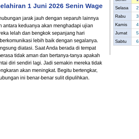
elahiran 1 Juni 2026 Senin Wage
Selasa
2
Rabu
3
 hubungan jarak jauh dengan separuh lainnya
Kamis
4
an antara keduanya akan menghadapi ujian
reka lelah dan bengkok sepanjang hari
Jumat
5
berkomunikasi lebih baik dengan segalanya.
Sabtu
6
langsung diatasi. Saat Anda berada di tempat
merasa tidak aman dan bertanya-tanya apakah
tai diri sendiri lagi. Jadi semakin mereka tidak
engkaran akan meningkat. Begitu bertengkar,
ubungan ini benar-benar sulit dipulihkan.