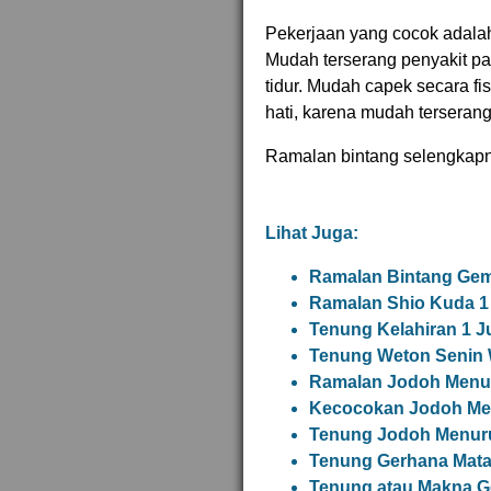
Pekerjaan yang cocok adala
Mudah terserang penyakit pa
tidur. Mudah capek secara fis
hati, karena mudah terserang
Ramalan bintang selengkap
Lihat Juga:
Ramalan Bintang Gemi
Ramalan Shio Kuda 1 
Tenung Kelahiran 1 J
Tenung Weton Senin 
Ramalan Jodoh Menur
Kecocokan Jodoh Me
Tenung Jodoh Menuru
Tenung Gerhana Matah
Tenung atau Makna G