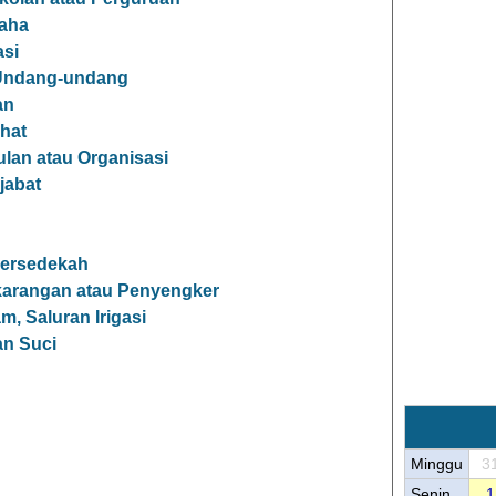
aha
asi
 Undang-undang
an
hat
an atau Organisasi
jabat
Bersedekah
arangan atau Penyengker
, Saluran Irigasi
n Suci
Minggu
3
Senin
1