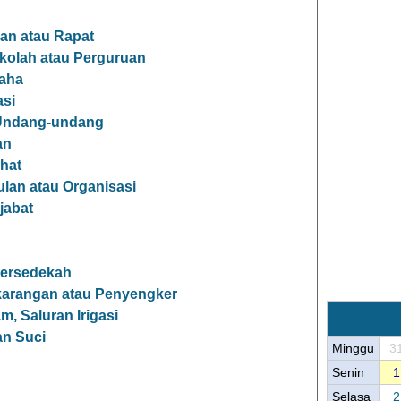
n atau Rapat
olah atau Perguruan
aha
asi
 Undang-undang
an
hat
an atau Organisasi
jabat
Bersedekah
arangan atau Penyengker
, Saluran Irigasi
n Suci
Minggu
3
Senin
1
Selasa
2