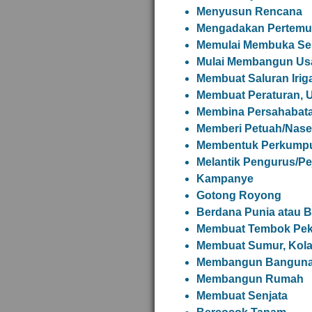
Menyusun Rencana
Mengadakan Pertemua
Memulai Membuka Sek
Mulai Membangun Us
Membuat Saluran Irig
Membuat Peraturan,
Membina Persahabat
Memberi Petuah/Nase
Membentuk Perkumpul
Melantik Pengurus/Pe
Kampanye
Gotong Royong
Berdana Punia atau 
Membuat Tembok Pek
Membuat Sumur, Kolam
Membangun Banguna
Membangun Rumah
Membuat Senjata