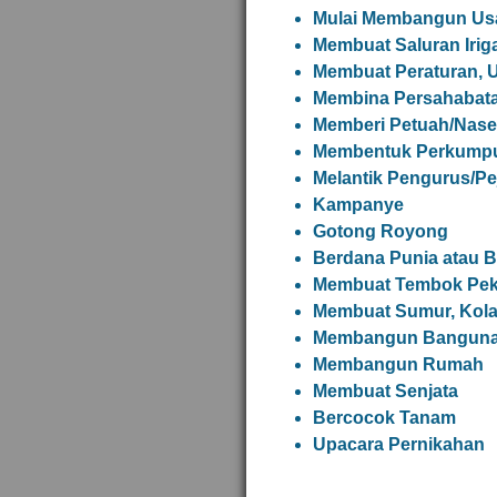
Mulai Membangun Us
Membuat Saluran Irig
Membuat Peraturan,
Membina Persahabat
Memberi Petuah/Nase
Membentuk Perkumpul
Melantik Pengurus/Pe
Kampanye
Gotong Royong
Berdana Punia atau 
Membuat Tembok Pek
Membuat Sumur, Kolam
Membangun Banguna
Membangun Rumah
Membuat Senjata
Bercocok Tanam
Upacara Pernikahan