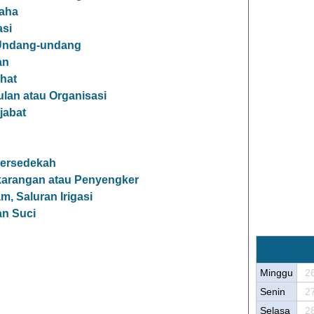
aha
asi
 Undang-undang
an
hat
an atau Organisasi
jabat
Bersedekah
arangan atau Penyengker
, Saluran Irigasi
n Suci
Minggu
2
Senin
2
Selasa
2