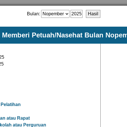
Bulan:
k Memberi Petuah/Nasehat Bulan Nope
25
25
 Pelatihan
n atau Rapat
olah atau Perguruan