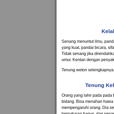
Kela
Senang menuntut ilmu, pandai
yang kuat, pandai bicara, sif
Tidak senang jika direndah
umur. Kentan dengan penyakit
Tenung weton selengkapnya
Tenung Ke
Orang yang lahir pada pada 
bidang. Bisa menahan hawa 
mempengaruhi orang. Dia se
berpakaian bagus, dan senan