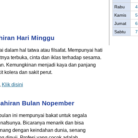
Rabu
4
Kamis
5
Jumat
6
Sabtu
7
hiran Hari Minggu
 dalam hal tatwa atau filsafat. Mempunyai hati
atnya terbuka, cinta dan iklas terhadap sesama.
kan. Kemungkinan menjadi kaya dan panjang
 kolera dan sakit perut.
,
Klik disini
lahiran Bulan Nopember
bulan ini mempunyai bakat untuk segala
nafsunya. Bicaranya menarik dan bisa
nang dengan keindahan dunia, senang
g dipuji. Profesi yang cocok adalah