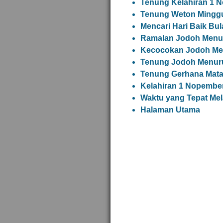
Tenung Kelahiran 1 
Tenung Weton Minggu
Mencari Hari Baik B
Ramalan Jodoh Menur
Kecocokan Jodoh Me
Tenung Jodoh Menuru
Tenung Gerhana Matah
Kelahiran 1 Nopember
Waktu yang Tepat Me
Halaman Utama