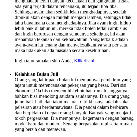
menghadapi lebih banyak kecelakaan dan gangguan. Tidak
ada yang terjadi dalam rencanaku, itu terjadi tiba-tiba.
Sehingga ayam akan sedikit lelah menghadapinya, setelah
dipukul akan dengan mudah menjadi lamban, sehingga tidak
tahu bagaimana cara menghadapinya. Jika ayam ingin hidup
lebih baik di tahun ini, mereka tidak boleh terlalu ambisius
dan ingin berurusan dengan semuanya sekaligus, ini akan
menambah tekanan dan kekhawatiran. Yang terbaik adalah
ayam-ayam itu tenang dan menyelesaikannya satu per satu,
maka tidak akan ada masalah secara keseluruhan.
Ingin tahu ramalan shio Anda,
Klik disini
Kelahiran Bulan Juli
Orang yang lahir pada bulan ini mempunyai pemikiran yang
tajam untuk merencanakan pekerjaan yang besar. Dari sisi
ekonomi, Dia bisa memenuhi kebutuhan rumah tangganya
bahkan bisa menolong saudara-saudaranya. Dia orang yang
jujur, baik hati, dan takut melarat. Ciri khasnya adalah suka
pelesiran atau berdarmawisata. Dia pandai dalam berbicara
dan berpidato di depan orang banyak. Banyak yang menjadi
tokoh pergerakan. Dia mempunyai kegemaran dengan barang
model baru dan modern. Senang berpakaian rapi serta rumah
yang bersih dan menawan.