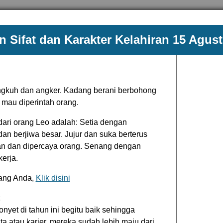
 Sifat dan Karakter Kelahiran 15 Agus
gkuh dan angker. Kadang berani berbohong
 mau diperintah orang.
 dari orang Leo adalah: Setia dengan
an berjiwa besar. Jujur dan suka berterus
n dan dipercaya orang. Senang dengan
erja.
tang Anda,
Klik disini
yet di tahun ini begitu baik sehingga
nta atau karier, mereka sudah lebih maju dari