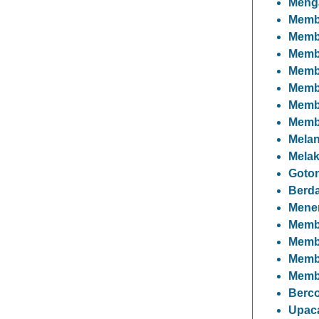
Meng
Memb
Memb
Membu
Memb
Memb
Memb
Memb
Melan
Mela
Goto
Berd
Mene
Memb
Memb
Memb
Memb
Berc
Upaca