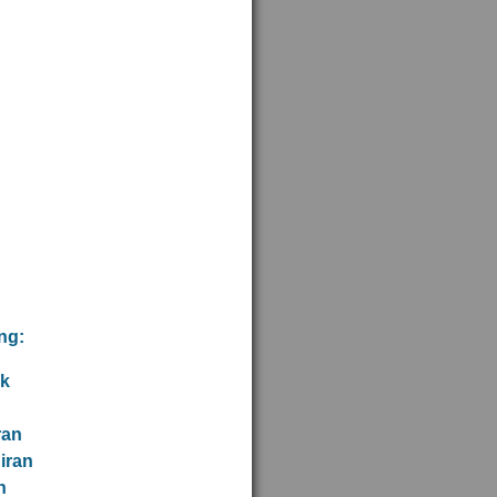
ng:
k
ran
iran
h