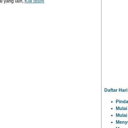
l yang lain,
Klik disini
Daftar Hari
Pind
Mulai
Mulai
Meny