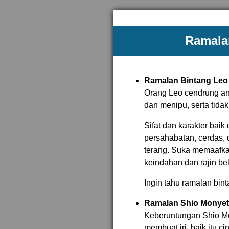
Ramalan
Ramalan Bintang Leo
Orang Leo cendrung an
dan menipu, serta tidak
Sifat dan karakter baik
persahabatan, cerdas, d
terang. Suka memaafka
keindahan dan rajin bek
Ingin tahu ramalan bin
Ramalan Shio Monyet
Keberuntungan Shio Mon
membuat iri, baik itu ci