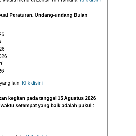
buat Peraturan, Undang-undang Bulan
26
6
26
026
26
26
yang lain,
Klik disini
an kegitan pada tanggal 15 Agustus 2026
 waktu setempat yang baik adalah pukul :