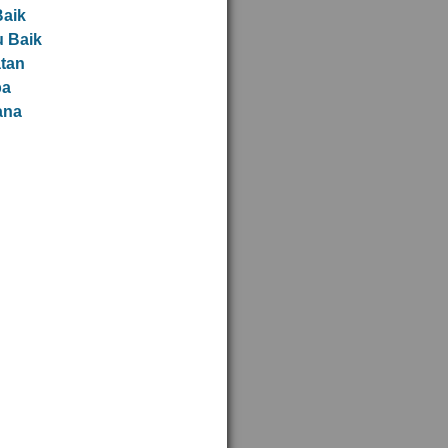
Baik
 Baik
tan
a
ana