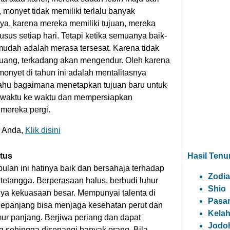
 monyet tidak memiliki terlalu banyak
ya, karena mereka memiliki tujuan, mereka
sus setiap hari. Tetapi ketika semuanya baik-
 mudah adalah merasa tersesat. Karena tidak
juang, terkadang akan mengendur. Oleh karena
i monyet di tahun ini adalah mentalitasnya
tahu bagaimana menetapkan tujuan baru untuk
ri waktu ke waktu dan mempersiapkan
mereka pergi.
o Anda,
Klik disini
tus
Hasil Tenu
bulan ini hatinya baik dan bersahaja terhadap
Zodia
 tetangga. Berperasaan halus, berbudi luhur
Shio
unya kekuasaan besar. Mempunyai talenta di
Pasa
epanjang bisa menjaga kesehatan perut dan
Kelah
ur panjang. Berjiwa periang dan dapat
Jodo
g sehingga disenangi banyak orang. Bila