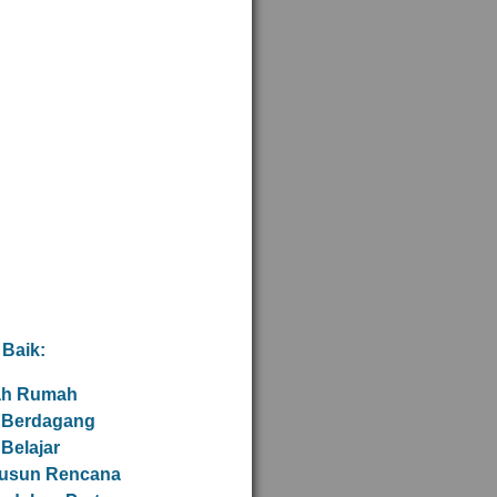
 Baik:
ah Rumah
 Berdagang
 Belajar
usun Rencana