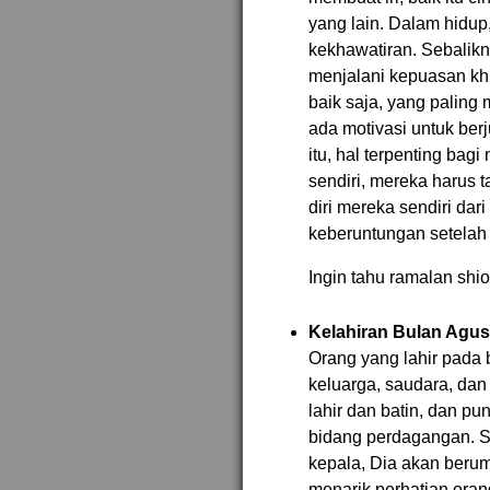
yang lain. Dalam hidup,
kekhawatiran. Sebalikn
menjalani kepuasan khu
baik saja, yang paling
ada motivasi untuk ber
itu, hal terpenting bag
sendiri, mereka harus 
diri mereka sendiri da
keberuntungan setelah 
Ingin tahu ramalan shi
Kelahiran Bulan Agus
Orang yang lahir pada 
keluarga, saudara, dan
lahir dan batin, dan p
bidang perdagangan. S
kepala, Dia akan berum
menarik perhatian oran