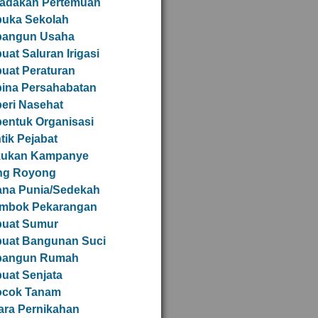
adakan Pertemuan
uka Sekolah
angun Usaha
at Saluran Irigasi
uat Peraturan
ina Persahabatan
eri Nasehat
entuk Organisasi
tik Pejabat
kukan Kampanye
ng Royong
ana Punia/Sedekah
mbok Pekarangan
uat Sumur
uat Bangunan Suci
angun Rumah
uat Senjata
ocok Tanam
ra Pernikahan