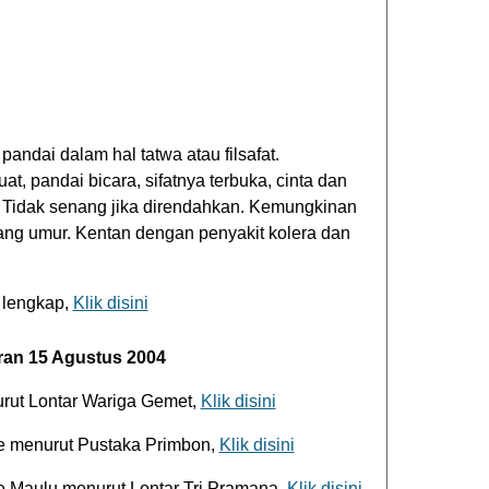
andai dalam hal tatwa atau filsafat.
t, pandai bicara, sifatnya terbuka, cinta dan
. Tidak senang jika direndahkan. Kemungkinan
ang umur. Kentan dengan penyakit kolera dan
 lengkap,
Klik disini
ran 15 Agustus 2004
rut Lontar Wariga Gemet,
Klik disini
e menurut Pustaka Primbon,
Klik disini
 Maulu menurut Lontar Tri Pramana,
Klik disini