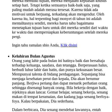
mereka memiliki tujuan, mereka menjalani kepuasan khusus
setiap hari. Tetapi ketika semuanya baik-baik saja, yang
paling mudah adalah merasa tersesat. Karena tidak ada
motivasi untuk berjuang, terkadang akan mengendur. Oleh
karena itu, hal terpenting bagi monyet di tahun ini adalah
mentalitasnya sendiri, mereka harus tahu bagaimana
menetapkan tujuan baru untuk diri mereka sendiri dari waktu
ke waktu dan mempersiapkan keberuntungan setelah mereka
pergi.
Ingin tahu ramalan shio Anda,
Klik disini
Kelahiran Bulan Agustus
Orang yang lahir pada bulan ini hatinya baik dan bersahaja
terhadap keluarga, saudara, dan tetangga. Berperasaan halus,
berbudi luhur lahir dan batin, dan punya kekuasaan besar.
Mempunyai talenta di bidang perdagangan. Sepanjang bisa
menjaga kesehatan perut dan kepala, Dia akan berumur
panjang. Berjiwa periang dan dapat menarik perhatian orang
sehingga disenangi banyak orang. Bila bekerja dengan baik,
rejekinya akan lancar. Gemar belajar, senang bekerja, senang
makan di tempat keramaian, dan kadang juga senang berfoya-
foya. Kalau berpakaian, Dia sederhana.
Dalam berbicara, Dia senang mendebat lawannya, entah