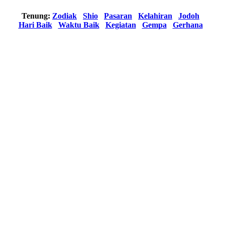
Tenung:
Zodiak
Shio
Pasaran
Kelahiran
Jodoh
Hari Baik
Waktu Baik
Kegiatan
Gempa
Gerhana