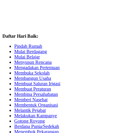
Daftar Hari Baik:
Pindah Rumah
Mulai Berdagang
Mulai Belajar
Menyusun Rencana
Mengadakan Pertemuan
Membuka Sekolah
Membangun Usaha
Membuat Saluran Irigasi
Membuat Peraturan
Membina Persahabatan
Memberi Nasehat
Membentuk Organisasi
Melantik Pejabat
Melakukan Kampanye
Gotong Royong
Berdana Punia/Sedekah
Menembok Pekarangan